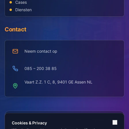
Cases
Diensten
Contact
Neem contact op
085 – 200 38 85
Vaart Z.Z. 1 C, 8, 9401 GE Assen NL
© 2025 Data Koppelaars. Alle rechten voorbehouden.
Cookies & Privacy
Privacy
Voorwaarden
Cookies